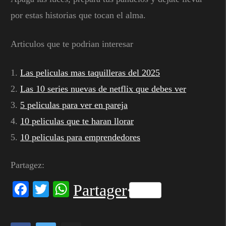
por estas historias que tocan el alma.
Articulos que te podrian interesar
1.
Las peliculas mas taquilleras del 2025
2.
Las 10 series nuevas de netflix que debes ver
3.
5 peliculas para ver en pareja
4.
10 peliculas que te haran llorar
5.
10 peliculas para emprendedores
Partagez:
Facebook
Twitter
WhatsApp
Partager