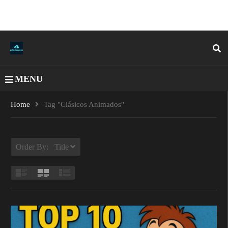
MENU
Home
Tag "clásicos Animados"
Order By: Title