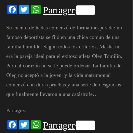
Facebook
Twitter
WhatsApp
Partager
Su cuento de hadas comenzó de forma inesperada: un
famoso deportista se fijó en una chica común de una
familia humilde. Según todos los criterios, Masha no
era la pareja ideal para el exitoso atleta Oleg Tomilin.
Pero al corazón no se le puede ordenar. La familia de
Oleg no aceptó a la joven, y la vida matrimonial
comenzó con duras pruebas y una serie de desgracias
que finalmente llevaron a una catástrofe…
Partagez:
Facebook
Twitter
WhatsApp
Partager