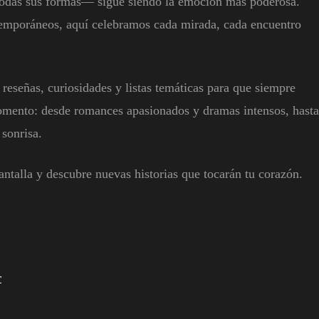
odas sus formas— sigue siendo la emoción más poderosa.
ntemporáneos, aquí celebramos cada mirada, cada encuentro
reseñas, curiosidades y listas temáticas para que siempre
momento: desde romances apasionados y dramas intensos, hasta
 sonrisa.
ntalla y descubre nuevas historias que tocarán tu corazón.
r