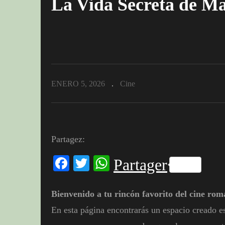
La Vida Secreta de Ma
ENERO 5, 2026
Cine
Partagez:
Facebook
Twitter
WhatsApp
Partager
Bienvenido a tu rincón favorito del cine rom
En esta página encontrarás un espacio creado es