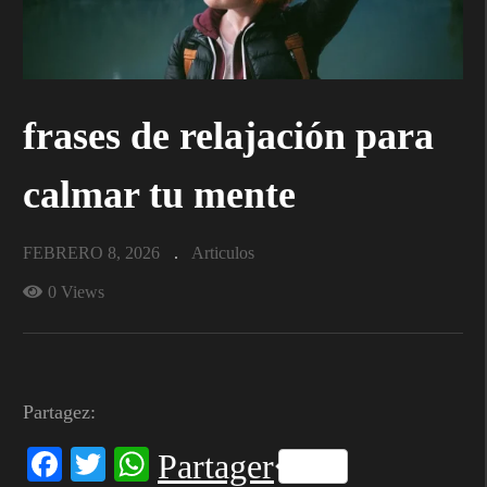
frases de relajación para
calmar tu mente
FEBRERO 8, 2026
Articulos
0 Views
Partagez:
Facebook
Twitter
WhatsApp
Partager