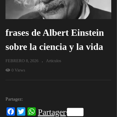
frases de Albert Einstein
sobre la ciencia y la vida
FEBRERO 8, 2026
Articulos
0 Views
Partagez:
Facebook
Twitter
WhatsApp
Partager