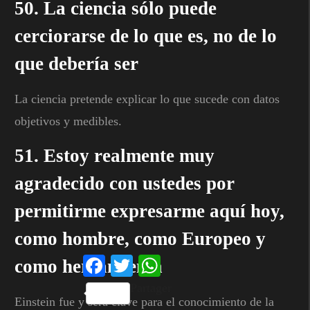
50. La ciencia sólo puede
cerciorarse de lo que es, no de lo
que debería ser
La ciencia pretende explicar lo que sucede con datos
objetivos y medibles.
51. Estoy realmente muy
agradecido con ustedes por
permitirme expresarme aquí hoy,
como hombre, como Europeo y
Facebook
Twitter
WhatsApp
como herramienta
Partager
Einstein fue y será clave para el conocimiento de la