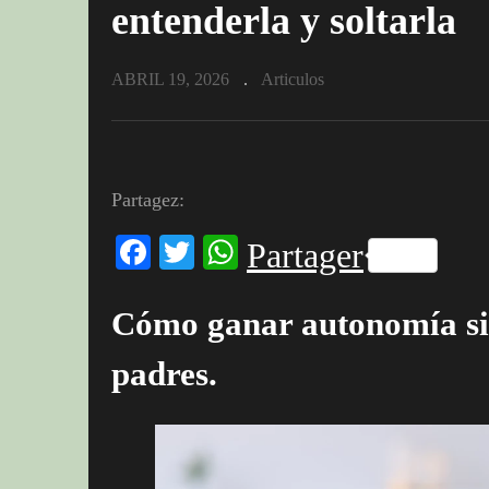
entenderla y soltarla
ABRIL 19, 2026
Articulos
Partagez:
Facebook
Twitter
WhatsApp
Partager
Cómo ganar autonomía sin
padres.