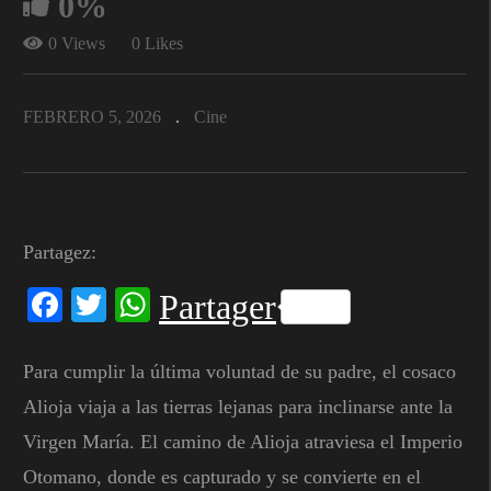
0%
0 Views
0 Likes
FEBRERO 5, 2026
Cine
Partagez:
Facebook
Twitter
WhatsApp
Partager
Para cumplir la última voluntad de su padre, el cosaco
Alioja viaja a las tierras lejanas para inclinarse ante la
Virgen María. El camino de Alioja atraviesa el Imperio
Otomano, donde es capturado y se convierte en el