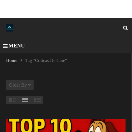
MENU
Home
Tag "críticas De Cine"
Order By