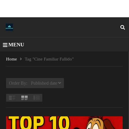
MENU
Home
Tag "cine Familiar Fallido"
Order By: Published date